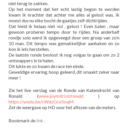
niet terug te zakken.
Op het moment dat het echt lastig begon te worden
kwam ik erachter dat achter me alles al gelost was, ik
moest dus nu elke bocht de gaatjes zelf dichtrijden.
Dat hield ik helaas niet vol , gelost ! Even balen , maar
gewoon proberen tempo door te rijden. Na anderhalf
rondje solo werd ik opgeveegd door een groep van zo’n
10 man. Dit tempo was gemakkelijker aanhaken en zo
kon ik iets herstellen.
De laatste ronde besloot ik nog volgas te gaan om zo 2
ontsnappers in te halen.
Dit lukte en zo kwam de race ten einde.
Geweldige ervaring, hoop geleerd, dit smaakt zeker naar
meer !
Zie het live verslag van de Ronde van Katendrecht van
Ronald (
www.joymitri.nl/ronald
) op
https://youtu.be/cWdzGce5oqM
Zet de weergave op HD voor het aflezen van de meters.
Bookmark de
link
.