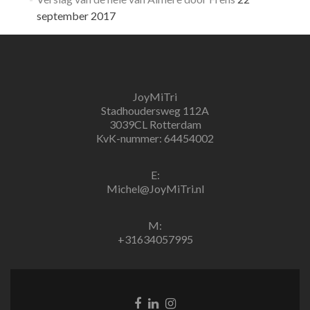
september 2017
JoyMiTri
Stadhoudersweg 112A
3039CL Rotterdam
KvK-nummer: 64454002
E:
Michel@JoyMiTri.nl
M:
+31634057995
Facebook
Linkedin
Instagram