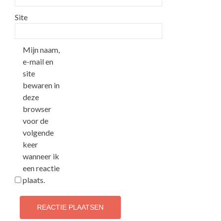
Site
Mijn naam,
e-mail en
site
bewaren in
deze
browser
voor de
volgende
keer
wanneer ik
een reactie
plaats.