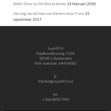
AWA-Silver en All World Atlete
14 februari 2018
Verslag van de hele van Almere door Frens
22
september 2017
JoyMiTri
Stadhoudersweg 112A
3039CL Rotterdam
KvK-nummer: 64454002
E:
Michel@JoyMiTri.nl
M:
+31634057995